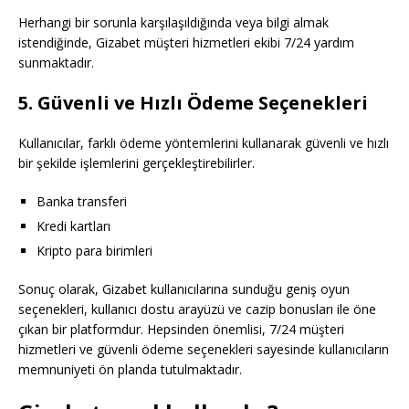
Herhangi bir sorunla karşılaşıldığında veya bilgi almak
istendiğinde, Gizabet müşteri hizmetleri ekibi 7/24 yardım
sunmaktadır.
5. Güvenli ve Hızlı Ödeme Seçenekleri
Kullanıcılar, farklı ödeme yöntemlerini kullanarak güvenli ve hızlı
bir şekilde işlemlerini gerçekleştirebilirler.
Banka transferi
Kredi kartları
Kripto para birimleri
Sonuç olarak, Gizabet kullanıcılarına sunduğu geniş oyun
seçenekleri, kullanıcı dostu arayüzü ve cazip bonusları ile öne
çıkan bir platformdur. Hepsinden önemlisi, 7/24 müşteri
hizmetleri ve güvenli ödeme seçenekleri sayesinde kullanıcıların
memnuniyeti ön planda tutulmaktadır.