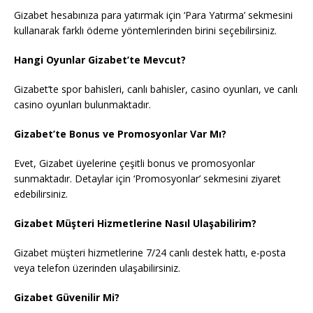
Gizabet hesabınıza para yatırmak için ‘Para Yatırma’ sekmesini
kullanarak farklı ödeme yöntemlerinden birini seçebilirsiniz.
Hangi Oyunlar Gizabet’te Mevcut?
Gizabet’te spor bahisleri, canlı bahisler, casino oyunları, ve canlı
casino oyunları bulunmaktadır.
Gizabet’te Bonus ve Promosyonlar Var Mı?
Evet, Gizabet üyelerine çeşitli bonus ve promosyonlar
sunmaktadır. Detaylar için ‘Promosyonlar’ sekmesini ziyaret
edebilirsiniz.
Gizabet Müşteri Hizmetlerine Nasıl Ulaşabilirim?
Gizabet müşteri hizmetlerine 7/24 canlı destek hattı, e-posta
veya telefon üzerinden ulaşabilirsiniz.
Gizabet Güvenilir Mi?