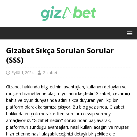
Gizabet Sıkça Sorulan Sorular
(SSS)
Eylül 1, 2024
Gizabet
Gizabet hakkında bilgi edinin: avantajları, kullanım detayları ve
müşteri hizmetlerine ulaşım yollarını keşfedin!Gizabet, çevrimiçi
bahis ve oyun dünyasında adını sıkça duyuran yenilikçi bir
platform olarak karşımıza çıkıyor. Bu blog yazısında, Gizabet
hakkında en çok merak edilen sorulara cevap vermeyi
amaçlıyoruz. “Gizabet nedir?” sorusundan başlayarak,
platformun sunduğu avantajları, nasıl kullanılacağını ve müşteri
hizmetlerine nasıl ulaşabileceğinizi detaylı bir şekilde ele