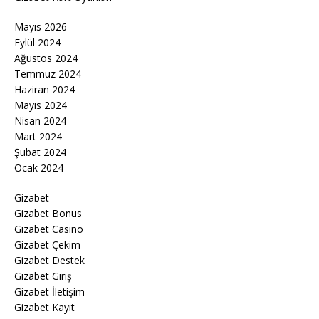
Mayıs 2026
Eylül 2024
Ağustos 2024
Temmuz 2024
Haziran 2024
Mayıs 2024
Nisan 2024
Mart 2024
Şubat 2024
Ocak 2024
Gizabet
Gizabet Bonus
Gizabet Casino
Gizabet Çekim
Gizabet Destek
Gizabet Giriş
Gizabet İletişim
Gizabet Kayıt