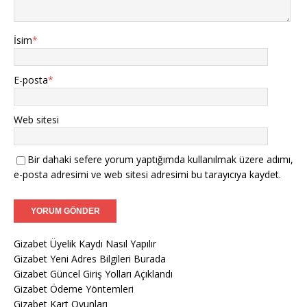
İsim
*
E-posta
*
Web sitesi
Bir dahaki sefere yorum yaptığımda kullanılmak üzere adımı,
e-posta adresimi ve web sitesi adresimi bu tarayıcıya kaydet.
Gizabet Üyelik Kaydı Nasıl Yapılır
Gizabet Yeni Adres Bilgileri Burada
Gizabet Güncel Giriş Yolları Açıklandı
Gizabet Ödeme Yöntemleri
Gizabet Kart Oyunları