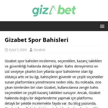
Gizabet Spor Bahisleri
Eylül 7, 2024
Gizabet
Gizabet spor bahisleri incelemesi, seçenekleri, kazanç taktikleri
ve güvenilirliği hakkında detaylı bilgiler. Bahis deneyiminizi en
üst seviyeye çıkartın.Son yıllarda spor bahislerine olan ilgi
oldukça arttı ve bu ilgi, bahisçilerin güvenilir ve çeşitli seçenekler
sunan platformlara yönelmesine neden oldu. Bu noktada, öne
çıkan isimlerden biri olan Gizabet, kullanıcılarına zengin bahis
seçenekleri ve çeşitli kazanç taktikleri sunuyor. Ancak, Gizabet
hakkında doğru bir değerlendirme yapmak için platformu
detaylı bir şekilde incelemekte fayda var. Bu blog yazısında,