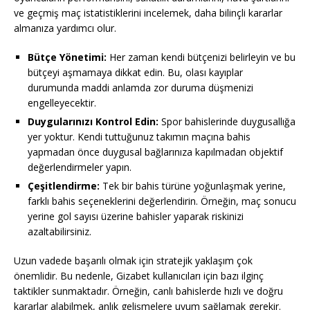
ve geçmiş maç istatistiklerini incelemek, daha bilinçli kararlar
almanıza yardımcı olur.
Bütçe Yönetimi:
Her zaman kendi bütçenizi belirleyin ve bu
bütçeyi aşmamaya dikkat edin. Bu, olası kayıplar
durumunda maddi anlamda zor duruma düşmenizi
engelleyecektir.
Duygularınızı Kontrol Edin:
Spor bahislerinde duygusallığa
yer yoktur. Kendi tuttuğunuz takımın maçına bahis
yapmadan önce duygusal bağlarınıza kapılmadan objektif
değerlendirmeler yapın.
Çeşitlendirme:
Tek bir bahis türüne yoğunlaşmak yerine,
farklı bahis seçeneklerini değerlendirin. Örneğin, maç sonucu
yerine gol sayısı üzerine bahisler yaparak riskinizi
azaltabilirsiniz.
Uzun vadede başarılı olmak için stratejik yaklaşım çok
önemlidir. Bu nedenle, Gizabet kullanıcıları için bazı ilginç
taktikler sunmaktadır. Örneğin, canlı bahislerde hızlı ve doğru
kararlar alabilmek, anlık gelişmelere uyum sağlamak gerekir.