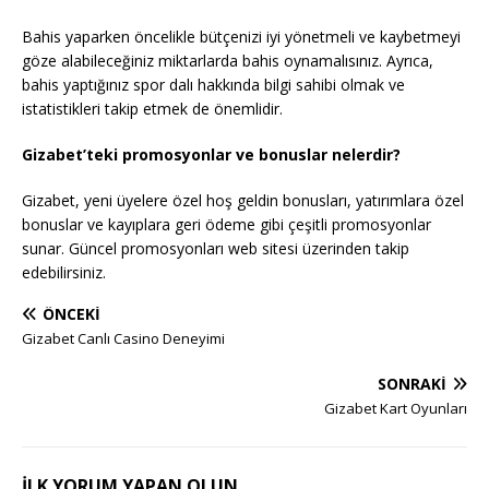
Bahis yaparken öncelikle bütçenizi iyi yönetmeli ve kaybetmeyi
göze alabileceğiniz miktarlarda bahis oynamalısınız. Ayrıca,
bahis yaptığınız spor dalı hakkında bilgi sahibi olmak ve
istatistikleri takip etmek de önemlidir.
Gizabet’teki promosyonlar ve bonuslar nelerdir?
Gizabet, yeni üyelere özel hoş geldin bonusları, yatırımlara özel
bonuslar ve kayıplara geri ödeme gibi çeşitli promosyonlar
sunar. Güncel promosyonları web sitesi üzerinden takip
edebilirsiniz.
ÖNCEKI
Gizabet Canlı Casino Deneyimi
SONRAKI
Gizabet Kart Oyunları
İLK YORUM YAPAN OLUN