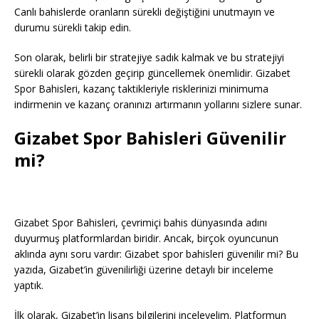
Canlı bahislerde oranların sürekli değiştiğini unutmayın ve
durumu sürekli takip edin.
Son olarak, belirli bir stratejiye sadık kalmak ve bu stratejiyi
sürekli olarak gözden geçirip güncellemek önemlidir. Gizabet
Spor Bahisleri, kazanç taktikleriyle risklerinizi minimuma
indirmenin ve kazanç oranınızı artırmanın yollarını sizlere sunar.
Gizabet Spor Bahisleri Güvenilir
mi?
Gizabet Spor Bahisleri, çevrimiçi bahis dünyasında adını
duyurmuş platformlardan biridir. Ancak, birçok oyuncunun
aklında aynı soru vardır: Gizabet spor bahisleri güvenilir mi? Bu
yazıda, Gizabet’in güvenilirliği üzerine detaylı bir inceleme
yaptık.
İlk olarak, Gizabet’in lisans bilgilerini inceleyelim. Platformun