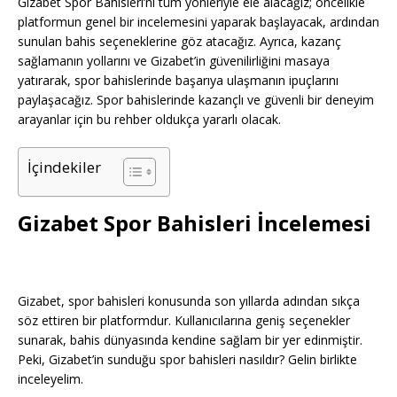
Gizabet Spor Bahisleri’ni tüm yönleriyle ele alacağız; öncelikle
platformun genel bir incelemesini yaparak başlayacak, ardından
sunulan bahis seçeneklerine göz atacağız. Ayrıca, kazanç
sağlamanın yollarını ve Gizabet’in güvenilirliğini masaya
yatırarak, spor bahislerinde başarıya ulaşmanın ipuçlarını
paylaşacağız. Spor bahislerinde kazançlı ve güvenli bir deneyim
arayanlar için bu rehber oldukça yararlı olacak.
İçindekiler
Gizabet Spor Bahisleri İncelemesi
Gizabet, spor bahisleri konusunda son yıllarda adından sıkça
söz ettiren bir platformdur. Kullanıcılarına geniş seçenekler
sunarak, bahis dünyasında kendine sağlam bir yer edinmiştir.
Peki, Gizabet’in sunduğu spor bahisleri nasıldır? Gelin birlikte
inceleyelim.